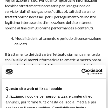
registrazione al sito. Per quanto riguarda le informazioni
tecniche strettamente necessarie per l’erogazione del
servizio (dati di navigazione / utilizzo), tali dati saranno
trattati poiché necessari per il perseguimento del nostro
Lamiere e piastre
legittimo interesse di ottimizzazione del sito internet,
Lamiere lisce e mandorlate
nonché al fine di migliorarne performances e contenuti.
Lamiere laminate a caldo
Modalità del trattamento e periodo di conservazione
dei dati
Piastre fuse
Il trattamento dei dati sarà effettuato sia manualmente sia
Piastre fresate
con l’ausilio di mezzi informatici e telematici a mezzo posta
ordinaria od elettronica. I dati saranno conservati sia in
archivi cartacei sia in archivi elettronici per il tempo
Altri
strettamente necessario a realizzare le finalità di cui al punto
prodotti
2 e comunque, in seguito all’esaurimento di tali finalità.
Specifiche misure di sicurezza sono osservate per prevenire
Questo sito web utilizza i cookie
la perdita dei dati, usi illeciti o non corretti ed accessi non
Utilizziamo i cookie per personalizzare contenuti ed
autorizzati.
Bronzo
annunci, per fornire funzionalità dei social media e per
analizzare il nostro traffico. Condividiamo inoltre