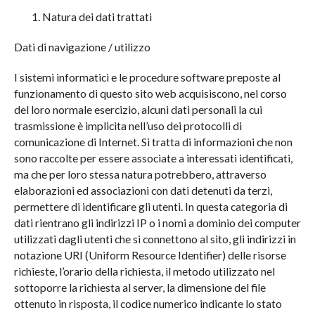
Natura dei dati trattati
Barre tonde
Dati di navigazione / utilizzo
Barre quadre
I sistemi informatici e le procedure software preposte al
Barre piatte
funzionamento di questo sito web acquisiscono, nel corso
Barre esagonali
del loro normale esercizio, alcuni dati personali la cui
trasmissione è implicita nell’uso dei protocolli di
Barre tonde fuse e tornite
comunicazione di Internet. Si tratta di informazioni che non
sono raccolte per essere associate a interessati identificati,
ma che per loro stessa natura potrebbero, attraverso
elaborazioni ed associazioni con dati detenuti da terzi,
permettere di identificare gli utenti. In questa categoria di
dati rientrano gli indirizzi IP o i nomi a dominio dei computer
utilizzati dagli utenti che si connettono al sito, gli indirizzi in
notazione URI (Uniform Resource Identifier) delle risorse
richieste, l’orario della richiesta, il metodo utilizzato nel
sottoporre la richiesta al server, la dimensione del file
ottenuto in risposta, il codice numerico indicante lo stato