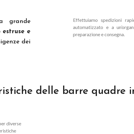
Profilati
Lamiere e 
Lamiere lisc
Profilati standard
mandorlate
Effettuiamo spedizioni rap
a grande
Profilati a disegno
Lamiere lami
automatizzato e a un’organi
caldo
 estruse e
preparazione e consegna.
Piastre fuse
sigenze dei
Piastre fres
ristiche delle barre quadre i
per diverse
eristiche