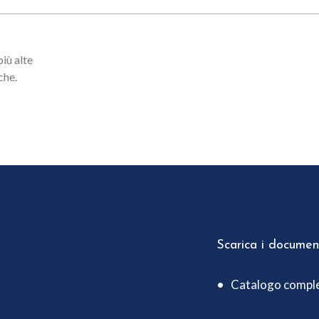
più alte
che.
Scarica i document
Catalogo compl