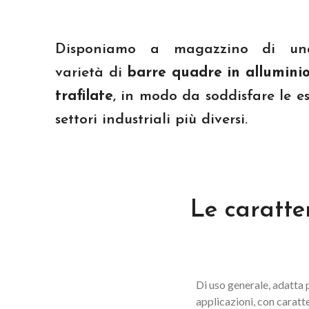
Barre
Tubi
Barre tonde
Tubi tondi
Disponiamo a magazzino di un
Tubi quadri e
Barre quadre
rettangolari
varietà di
barre quadre in alluminio
Barre piatte
trafilate
, in modo da soddisfare le e
Barre esagonali
settori industriali più diversi.
Barre tonde fuse e
tornite
Le caratte
Di uso generale, adatta 
applicazioni, con caratt