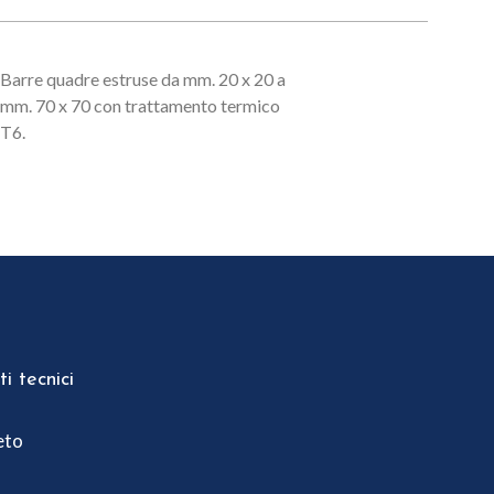
Barre quadre estruse da mm. 20 x 20 a
mm. 70 x 70 con trattamento termico
T6.
i tecnici
eto