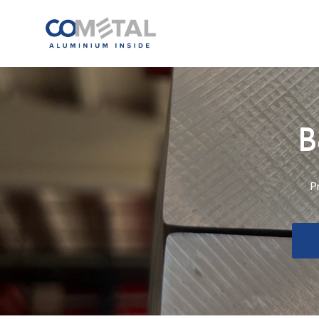
Alluminio
B
Pr