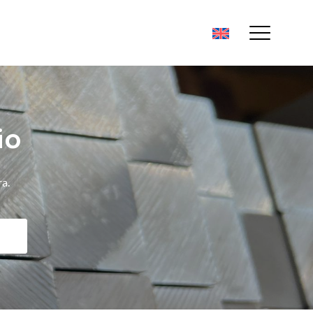
io
Altri prodotti
ra.
Bronzo
Ottone
Rame