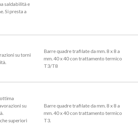
 saldabilità e
e. Si presta a
Barre quadre trafilate da mm. 8 x 8 a
razioni su torni
mm. 40 x 40 con trattamento termico
ità.
T3/T8
 ottima
lavorazioni su
Barre quadre trafilate da mm. 8 x 8 a
à.
mm. 40 x 40 con trattamento termico
che superiori
T3.