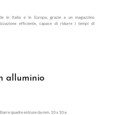
piastre
e e
Ghisa
ide in Italia e in Europa, grazie a un magazzino
nate a
zzazione efficiente, capace di ridurre i tempi di
Acciaio Inox
ate
n alluminio
Barre quadre estruse da mm. 10 x 10 a