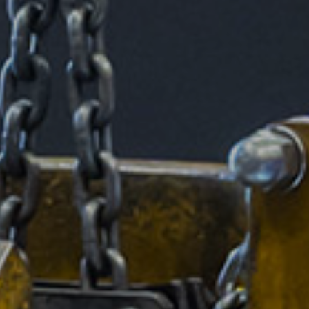
Lamiere e piastre
Lamiere lisce e mandorlate
Lamiere laminate a caldo
Piastre fuse
Piastre fresate
Altri
prodotti
Bronzo