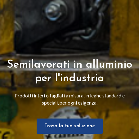
Ottone
Rame
Ghisa
Semilavorati in alluminio
Acciaio
per l'industria
Inox
Prodotti interi o tagliati a misura, in leghe standard e
speciali, per ogni esigenza.
Trova la tua soluzione